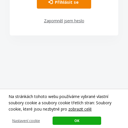
Přihlásit se
Zapomněl jsem heslo
Na stránkách tohoto webu používáme vybrané vlastní
soubory cookie a soubory cookie třetích stran: Soubory
cookie, které jsou nezbytné pro
zobrazit celé
Copyright ©
2026
Investuj Bezpečně
Nastavení cookie
OK