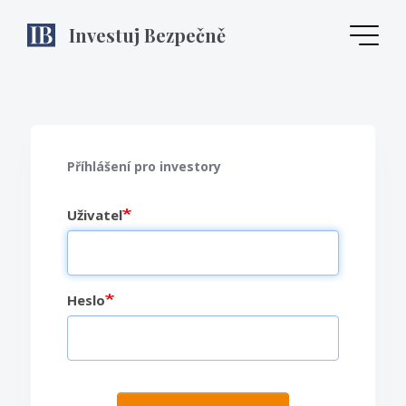
Přejít
Investuj Bezpečně
k
hlavnímu
obsahu
Příhlášení pro investory
Uživatel
Heslo